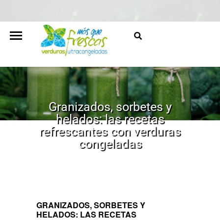
Granizados, sorbetes y
helados: las recetas
refrescantes con verduras
congeladas
HOME
/
NOTAS DE PRENSA
/
GRANIZADOS, SORBETES
Y HELADOS: LAS RECETAS REFRESCANTES CON
VERDURAS CONGELADAS
GRANIZADOS, SORBETES Y
HELADOS: LAS RECETAS