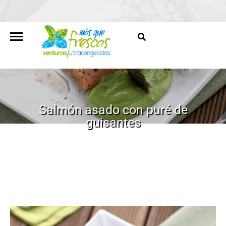
Salmón asado con puré de
guisantes
HOME
/
RECETAS
/
SALMÓN ASADO CON PURÉ DE
GUISANTES