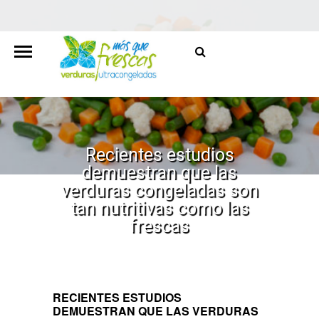
Recientes estudios
demuestran que las
verduras congeladas son
tan nutritivas como las
frescas
HOME
/
NOTAS DE PRENSA
/
RECIENTES ESTUDIOS
DEMUESTRAN QUE LAS VERDURAS CONGELADAS SON
TAN NUTRITIVAS COMO LAS FRESCAS
RECIENTES ESTUDIOS
DEMUESTRAN QUE LAS VERDURAS