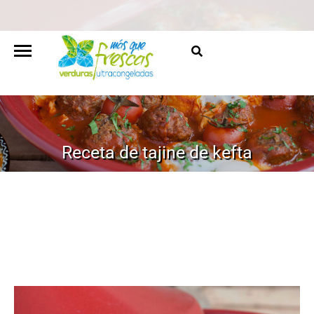
Receta de tajine de kefta
HOME
/
RECETAS
/
RECETA DE TAJINE DE KEFTA