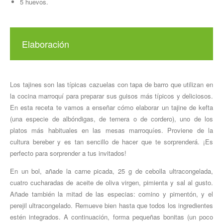
5 huevos.
Elaboración
Los tajines son las típicas cazuelas con tapa de barro que utilizan
en
la cocina marroquí
para preparar sus guisos más típicos y deliciosos.
En esta receta
te
vamos a enseñar
cómo elaborar un tajine
de kefta
(
una especie de albóndigas, de ternera o de cordero
)
,
uno de los
platos más habituales en las mesas marroquíes. Proviene de la
cultura ber
e
ber y es tan sencillo de hacer que te sorprenderá
.
¡Es
perfecto para sorprender a tus invitados!
En un bol
,
añade
la carne picada,
25 g de
cebolla ultracongelada,
cuatro cucharadas
de aceite de oliva virgen, pimienta y sal al gusto.
Añad
e
también la mitad de las especias
:
comino y pimentón
,
y el
perejil ultracongelado.
Remueve
bien hasta que todos los ingredientes
estén integrados. A continuación, forma pequeñas bonitas (un poco