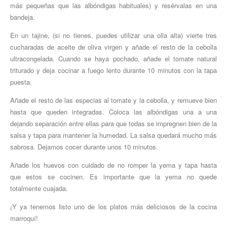
más pequeñas que las albóndigas habituales)
y resérvalas
en una
bandeja
.
En un tajine,
(
si no tienes,
puedes utilizar
una olla alta
)
vierte
tres
cucharadas
de aceite de oliva virgen y
añade
el resto de la cebolla
ultracongelada. Cuando se haya pochado,
añade
el tomate natural
triturado y deja cocinar a fuego lento durante 10 minutos con la tapa
puesta.
Añade
el resto de la
s
especi
a
s al tomate y la cebolla
,
y
remueve
bien
hasta que queden integradas.
Coloca
las albóndigas una a una
dejando separación entre ellas para que todas se impregnen bien de la
salsa y tapa para
mantener
la humedad
.
L
a salsa
quedará
mucho más
sabrosa. Deja
mos
cocer durante unos 10 minutos.
Añade
los huevos con cuidado de no romper la yema y tapa hasta
que
e
stos se cocinen
. E
s importante que la yema no quede
totalmente cuajada.
¡Y ya tenemos listo uno de los platos más deliciosos de la cocina
marroquí!