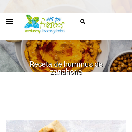
Receta de hummus de
zanahoria
HOME
/
RECETAS
/
RECETA DE HUMMUS DE ZANAHORIA