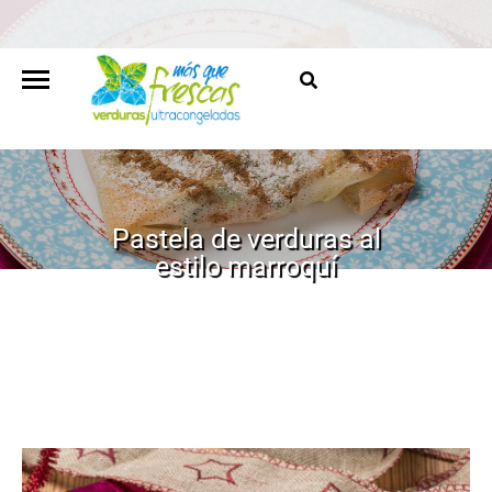
Pastela de verduras al
estilo marroquí
HOME
/
RECETAS
/
PASTELA DE VERDURAS AL ESTILO
MARROQUÍ