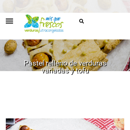
Pastel relleno de verduras
variadas y tofu
HOME
/
RECETAS
/
PASTEL RELLENO DE VERDURAS
VARIADAS Y TOFU