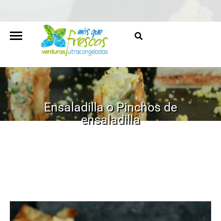
Ensaladilla o Pinchos de
ensaladilla
HOME
/
RECETAS
/
ENSALADILLA O PINCHOS DE
ENSALADILLA