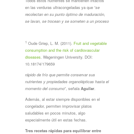
Todos estos nutrientes se mantienen intactos
en las verduras ultracongeladas ya que “
se
recolectan en su punto óptimo de maduración,
se lavan, se trocean y se someten a un proceso
1
Oude Griep, L. M. (2011).
Fruit
and
vegetable
consumption
and
the
risk
of
cardiovascular
diseases
. Wageningen University. DOI:
10.18174/179659
rápido
de
frío
que
permite
conservar
sus
nutrientes
y
propiedades
organolépticas
hasta
el
momento del consumo
”, señala
Aguilar
.
Además, al estar siempre disponibles en el
congelador, permiten improvisar platos
saludables en pocos minutos, algo
especialmente útil en estas fechas.
Tres
recetas
rápidas
para
equilibrar
entre