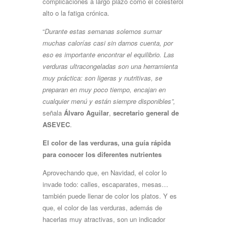
complicaciones a largo plazo como el colesterol
alto o la fatiga crónica.
“
Durante estas semanas solemos sumar
muchas calorías casi sin darnos cuenta, por
eso es importante encontrar el equilibrio. Las
verduras ultracongeladas son una herramienta
muy práctica:
son
ligeras
y
nutritivas,
se
preparan
en
muy
poco
tiempo,
encajan
en
cualquier
menú
y están siempre disponibles”,
señala
Álvaro Aguilar
,
secretario general de
ASEVEC
.
El
color
de
las
verduras,
una
guía
rápida
para
conocer
los
diferentes
nutrientes
Aprovechando que, en Navidad, el color lo
invade todo: calles, escaparates, mesas…
también puede llenar de color los platos. Y es
que, el color de las verduras, además de
hacerlas muy atractivas, son un indicador