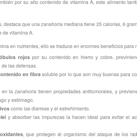
ambién por su alto contenido de vitamina A, este alimento tam
es, destaca que una zanahoria mediana tiene 25 calorías, 6 gra
e de vitamina A.
ina en nutrientes, ello se traduce en enormes beneficios para 
óbulos rojos
por su contenido en hierro y cobre, previnie
n de las defensas.
contenido en fibra
soluble por lo que son muy buenas para comb
en la zanahoria tienen propiedades antitumorales, y previene
fago y estómago.
ivos
como las diarreas y el estreñimiento.
iel
y absorber las impurezas la hacen ideal para evitar el ac
ioxidantes
, que protegen al organismo del ataque de los radi