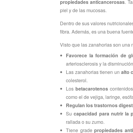
propiedades anticancerosas
. T
piel y de las mucosas.
Dentro de sus valores nutricional
fibra. Además, es una buena fuent
Visto que las zanahorias son una m
Favorece la formación de gl
arteriosclerosis y la disminució
Las zanahorias tienen un
alto 
colesterol.
Los
betacarotenos
contenidos 
como el de vejiga, laringe, esó
Regulan los trastornos digest
Su
capacidad para nutrir la p
rallada o su zumo.
Tiene grade
propiedades ant