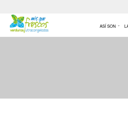
ASÍ SON
L