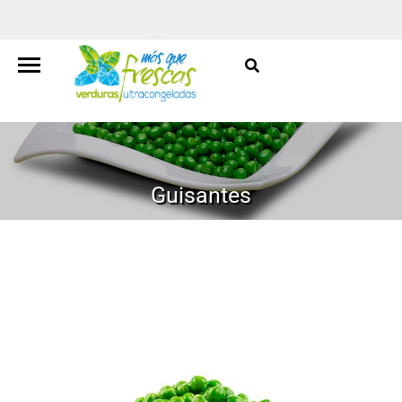
Guisantes
HOME
/
LAS VARIEDADES
/
VERDURAS
/
GUISANTES