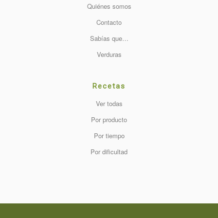
Quiénes somos
Contacto
Sabías que…
Verduras
Recetas
Ver todas
Por producto
Por tiempo
Por dificultad